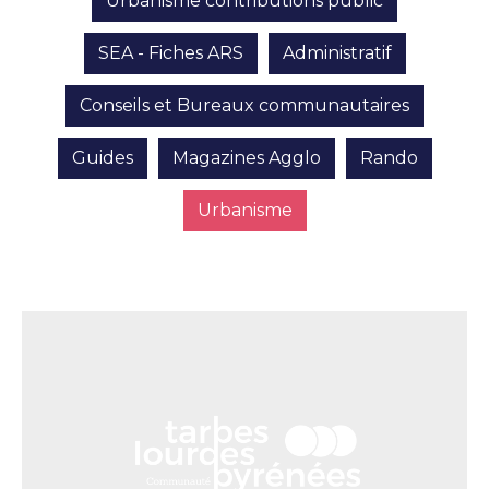
Urbanisme contributions public
SEA - Fiches ARS
Administratif
Conseils et Bureaux communautaires
Guides
Magazines Agglo
Rando
Urbanisme