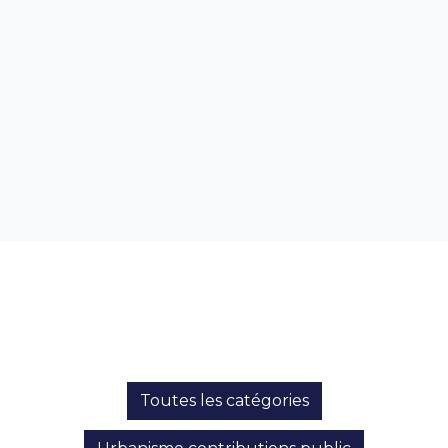
Documents
Documents
L'institution
Documents
Toutes les catégories