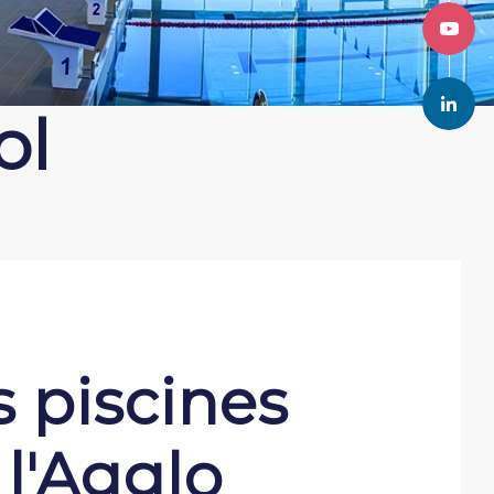
ol
s piscines
 l'Agglo