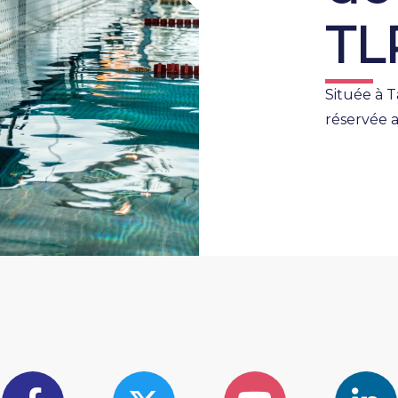
TL
Située à T
réservée a