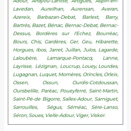
Adour, Arrayou-Lahitte, Artigues, Aspin-en-
Lavedan, Aureilhan, Aurensan, Averan,
Azereix, Barbazan-Debat, Barlest, Barry,
Bartrès, Bazet, Bénac, Bernac-Debat, Bernac-
Dessus, Bordères sur l'Echez, Bourréac,
Bours, Chis, Gardères, Ger, Geu, Hibarette,
Horgues, Ibos, Jarret, Juillan, Julos, Lagarde,
Laloubère, Lamarque-Pontacq, Lanne,
Layrisse, Lézignan, Loucrup, Louey, Lourdes,
Lugagnan, Luquet, Momères, Orincles, Orleix,
Ossen, Ossun, Ourdis-Cotdoussan,
Oursbelille, Paréac, Poueyferré, Saint-Martin,
Saint-Pé-de Bigorre, Salles-Adour, Sarniguet,
Sarrouilles, Ségus, Séméac, Sère-Lanso,
Séron, Soues, Vielle-Adour, Viger, Visker.