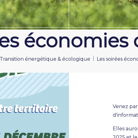
ées économies 
Transition énergétique & écologique
Les soirées écon
Venez part
d'informat
Elles auro
2025 et l