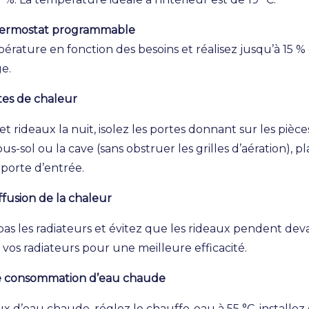
thermostat programmable
pérature en fonction des besoins et réalisez jusqu’à 15 
ge.
rtes de chaleur
t rideaux la nuit, isolez les portes donnant sur les pièc
ous-sol ou la cave (sans obstruer les grilles d’aération), p
 porte d’entrée.
ffusion de la chaleur
as les radiateurs et évitez que les rideaux pendent dev
vos radiateurs pour une meilleure efficacité.
e consommation d’eau chaude
ux d’eau chaude, réglez le chauffe-eau à 55 °C, installez