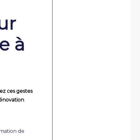
ur
e à
ez ces gestes
rénovation
mation de