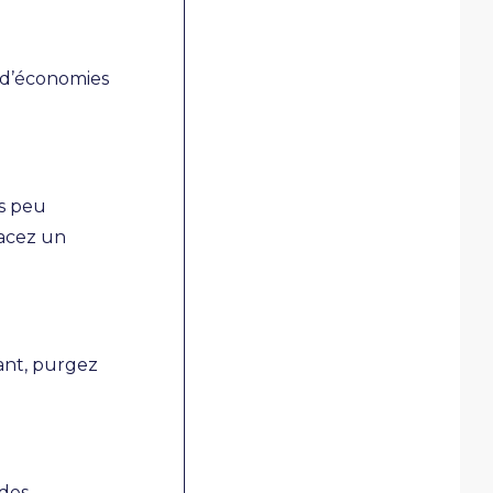
% d’économies
es peu
lacez un
ant, purgez
 des