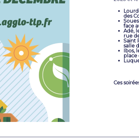
Lourde
des C
Soues,
face a
Adé, l
rue de
Saint 
salle 
Ibos, 
place
Luquet
Ces soirée