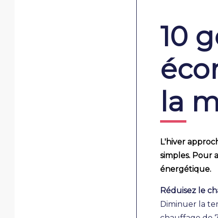
10 g
écon
la m
L'hiver approc
simples. Pour 
énergétique.
Réduisez le ch
Diminuer la t
chauffage de 7 