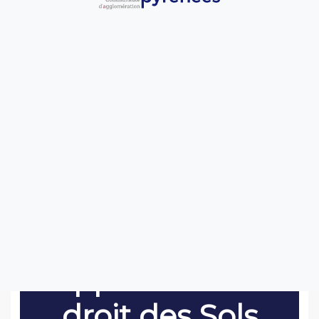
Les démarches pour
mon projet
Vivre ici
Urbanisme
Les démarches pour mon projet
Le pôle
Application du
droit des Sols