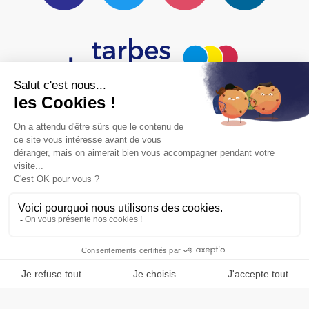
Communauté d'Agglomération Tarbes-
Lourdes-Pyrénées
ZONE TERTIAIRE PYRÈNE AÉRO-
PÔLE
TÉLÉPORT 1 - CS 51331 65013
TARBES CEDEX 9
NOUS CONTACTER