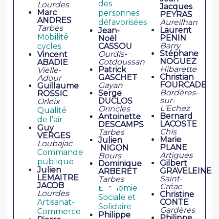
des
Lourdes
Jacques
Marc
personnes
PEYRAS
ANDRES
défavorisées
Aureilhan
Tarbes
Laurent
Jean-
Mobilité
PENIN
Noël
Barry
cycles
CASSOU
Stéphane
Ourdis-
Vincent
NOGUEZ
Cotdoussan
ABADIE
Hibarette
Patrick
Vielle-
Christian
GASCHET
Adour
FOURCADE
Gayan
Guillaume
Bordères-
Serge
ROSSIC
sur-
DUCLOS
Orleix
L'Echez
Orincles
Qualité
Bernard
Antoinette
de l'air
LACOSTE
DESCAMPS
Guy
Chis
Tarbes
VERGES
Marie
Julien
Loubajac
PLANE
NIGON
Commande
Artigues
Bours
publique
Gilbert
Dominique
Julien
GRAVELEINE
ARBERET
LEMAITRE
Saint-
Tarbes
JACOB
Créac
Economie
Lourdes
Christine
Sociale et
Artisanat-
CONTE
Solidaire
Gardères
Commerce
Philippe
Philippe