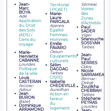
Jean-
Séméac
Territorial
Marc
Voiries
( PCAET)
BOYA
des
Marie-
Adé
Laure
Zones
Application
PARGALA
d'Activités
du Droit
Azereix
Paul
des Sols
Égalité
SADER
(ADS) /
Femmes-
Viger
Siranouche
Gens du
Hommes
SOSSYAN
Emilie
voyage
Tarbes
FAVARO
Ossun
Marie-
Jean-
Equipements
Henriette
Paul
CABANNE
culturels
SERRES
Lourdes
Sélim
Odos
Politique
DAGDAG
Nicole
Tarbes
de la ville
SARRAMEA
CISPD
Louis
Bernac-
CASTERAN
Isabelle
Debat
Arcizac-
CHEDEVILLE
Zoulikha
Adour
Aureilhan
CHEBBAH
Jean
Action en
Tarbes
BURON
Stéphane
faveur
Bazet
PEYRAS
du
Dominique
Lourdes
logement
ARRAMOND
Jean-