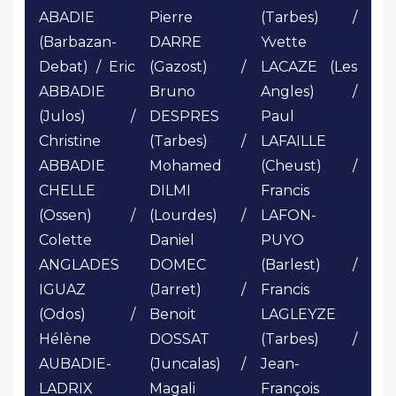
ABADIE
Pierre
(Tarbes) /
(Barbazan-
DARRE
Yvette
Debat) / Eric
(Gazost) /
LACAZE (Les
ABBADIE
Bruno
Angles) /
(Julos) /
DESPRES
Paul
Christine
(Tarbes) /
LAFAILLE
ABBADIE
Mohamed
(Cheust) /
CHELLE
DILMI
Francis
(Ossen) /
(Lourdes) /
LAFON-
Colette
Daniel
PUYO
ANGLADES
DOMEC
(Barlest) /
IGUAZ
(Jarret) /
Francis
(Odos) /
Benoit
LAGLEYZE
Hélène
DOSSAT
(Tarbes) /
AUBADIE-
(Juncalas) /
Jean-
LADRIX
Magali
François