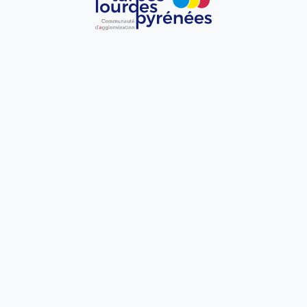
Elus
L'institution
Présentation générale
Elus
La Communauté d’agglomération Tarbes-
Lourdes-Pyrénées compte 133 élus.
Le Conseil Communautaire comprend
également 15 Vice-Présidents et le bureau
communautaire, organe décisionnel, est
composé de 54 membres parmi les 133 élus.