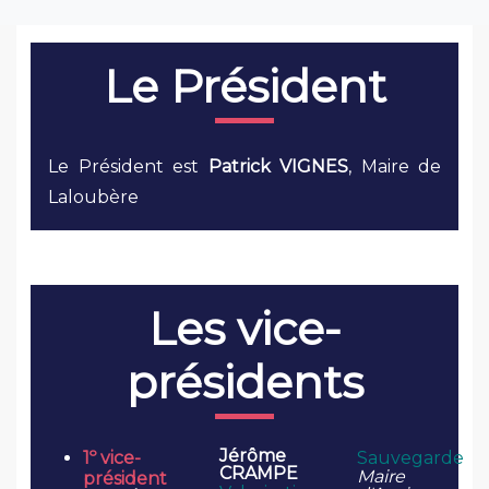
Le Président
Le Président est
Patrick VIGNES
, Maire de
Laloubère
Les vice-
présidents
Jérôme
1º vice-
Sauvegarde
CRAMPE
Maire
président