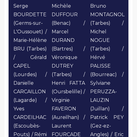
Serge
Michèle
Bruno
BOURDETTE
DUFFOUR
MONTAGNOL
(Germs-sur-
(Benac) /
(Tarbes) /
L'Oussouet) /
Marcel
Michel
Marie-Hélène
DURAND
NOGUE
BRU (Tarbes)
(Bartres) /
(Tarbes) /
/ Gérald
Véronique
Hérvé
CAPEL
DUTREY
PALISSE
(Lourdes) /
(Tarbes) /
(Bourreac) /
Danielle
Henri FATTA
Sylviane
CARCAILLON
(Oursbelille) /
PERUZZA-
(Lagarde) /
Virginie
LAUZIN
Yves
FAVERON
(Juillan) /
CARDEILHAC
(Aureilhan) /
Patrick PEY
(Escoubès-
Laurent
(Gez-ez-
Pouts) / Rémi
FOURCADE
Angles) / Eric