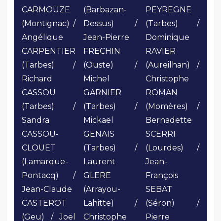
CARMOUZE
(Barbazan-
PEYREGNE
(Montignac) /
Dessus) /
(Tarbes) /
Angélique
Jean-Pierre
Dominique
CARPENTIER
FRECHIN
RAVIER
(Tarbes) /
(Ouste) /
(Aureilhan) /
Richard
Michel
Christophe
CASSOU
GARNIER
ROMAN
(Tarbes) /
(Tarbes) /
(Momères) /
Sandra
Mickaël
Bernadette
CASSOU-
GENAIS
SCERRI
CLOUET
(Tarbes) /
(Lourdes) /
(Lamarque-
Laurent
Jean-
Pontacq) /
GLERE
François
Jean-Claude
(Arrayou-
SEBAT
CASTEROT
Lahitte) /
(Séron) /
(Geu) / Joël
Christophe
Pierre