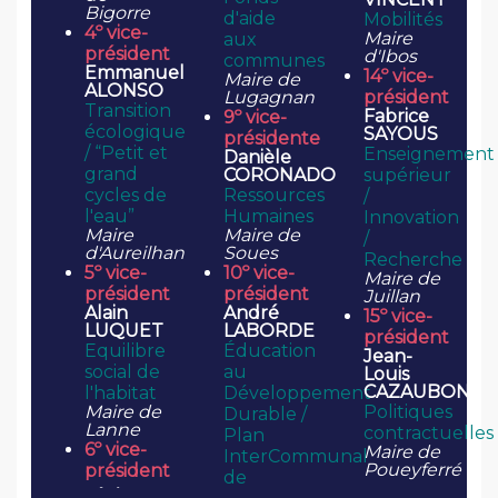
Bigorre
d'aide
Mobilités
4º vice-
Maire
aux
président
d'Ibos
communes
Emmanuel
14º vice-
Maire de
ALONSO
Lugagnan
président
Transition
Fabrice
9º vice-
écologique
SAYOUS
présidente
/ “Petit et
Enseignement
Danièle
grand
CORONADO
supérieur
cycles de
Ressources
/
l'eau”
Humaines
Innovation
Maire
Maire de
/
d'Aureilhan
Soues
Recherche
5º vice-
10º vice-
Maire de
président
président
Juillan
Alain
André
15º vice-
LUQUET
LABORDE
président
Equilibre
Éducation
Jean-
social de
au
Louis
CAZAUBON
l'habitat
Développement
Maire de
Politiques
Durable /
Lanne
contractuelles
Plan
6º vice-
Maire de
InterCommunal
Poueyferré
président
de