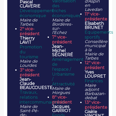
Valorisation
d'Aspin
Pascal
en
des
CLAVERIE
Lavedan
Développement
friches
11º vice-
économique
économiques
présidente
Maire de
Maire de
Elisabeth
Tarbes
Bordères-
BRUNET
sur-
2º vice-
Equipements
l’Echez
président
7º vice-
sportifs
Thierry
Conseillère
président
LAVIT
municipal
Jean-
Promotion
à la
Michel
du
Mairie de
SÉGNERÉ
tourisme
Tarbes
Aménagement
Maire de
12º vice-
de
Lourdes
président
l'espace /
3º vice-
Yves
Urbanisme
président
LOUPRET
/
Jean-
Finances
Claude
Attractivité
Maire
BEAUCOUESTE
Maire de
adjoint
Travaux,
Horgues
Barbazan-
relations
8º vice-
debat
intercommunautaires
président
13º vice-
Maire de
Jacques
présidente
Saint-Pé-
GARROT
Gisèle
de-
Fonds
VINCENT