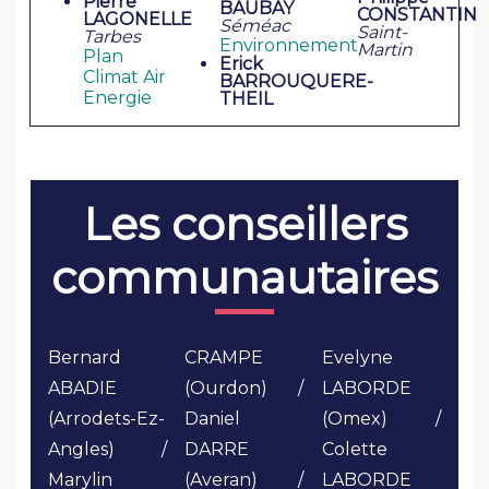
Pierre
BAUBAY
CONSTANTIN
LAGONELLE
Séméac
Saint-
Tarbes
Environnement
Martin
Plan
Erick
Climat Air
BARROUQUERE-
Energie
THEIL
Les conseillers
communautaires
Bernard
CRAMPE
Evelyne
ABADIE
(Ourdon) /
LABORDE
(Arrodets-Ez-
Daniel
(Omex) /
Angles) /
DARRE
Colette
Marylin
(Averan) /
LABORDE