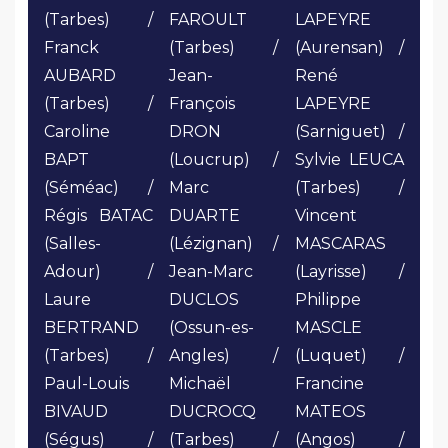
(Tarbes) /
FAROULT
LAPEYRE
Franck
(Tarbes) /
(Aurensan) /
AUBARD
Jean-
René
(Tarbes) /
François
LAPEYRE
Caroline
DRON
(Sarniguet) /
BAPT
(Loucrup) /
Sylvie LEUCA
(Séméac) /
Marc
(Tarbes) /
Régis BATAC
DUARTE
Vincent
(Salles-
(Lézignan) /
MASCARAS
Adour) /
Jean-Marc
(Layrisse) /
Laure
DUCLOS
Philippe
BERTRAND
(Ossun-es-
MASCLE
(Tarbes) /
Angles) /
(Luquet) /
Paul-Louis
Michaël
Francine
BIVAUD
DUCROCQ
MATEOS
(Ségus) /
(Tarbes) /
(Angos) /