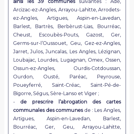
ainsi les 39 communes
suivantes : Adé,
Arcizac-ez-Angles, Arrayou-Lahitte, Arrodets-
ez-Angles, Artigues, Aspin-en-Lavedan,
Barlest, Bartrès, Berbèrust-Lias, Bourréac,
Cheust, Escoubès-Pouts, Gazost, Ger,
Germs-sur-l’Oussouet, Geu, Gez-ez-Angles,
Jarret, Julos, Juncalas, Les Angles, Lézignan,
Loubajac, Lourdes, Lugagnan, Omex, Ossen,
Ossun-ez-Angles, Ourdis-Cotdoussan,
Ourdon, Ousté, Paréac, Peyrouse,
Poueyferré, Saint-Créac, Saint-Pé-de-
Bigorre, Ségus, Sère-Lanso et Viger ;
-
de prescrire l’abrogation des cartes
communales des communes
de : Les Angles,
Artigues, Aspin-en-Lavedan, Barlest,
Bourréac, Ger, Geu, Arrayou-Lahitte,