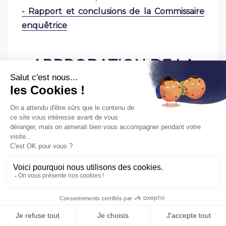
- Rapport et conclusions de la Commissaire
enquêtrice
APPROBATION DE LA
PROCEDURE
Le public est informé que par délibération
n°8 en date du 18 février 2026, le Bureau
Communautaire de la CATLP a approuvé la
procédure de révision allégée n°2 du PLU de
la commune de Bordères-sur-l’Echez.
Ladite délibération, ainsi que le dossier
d’approbation, sont tenus à la disposition du
public au siège de la Communauté
d’agglomération et en mairie de Bordères-
sur-l’Echez, aux jours et heures habituels