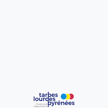
PLUI / PLU
Vivre ici
Urbanisme
PLUI / PLU
Plans locaux
d’urbanisme
intercommunaux
(PLUi)