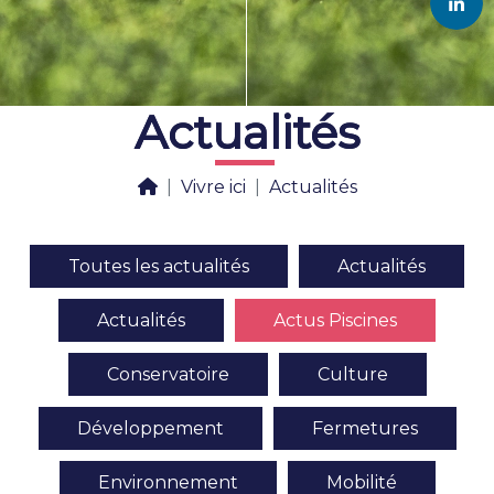
Actualités
Actualités
Vivre ici
Actualités
Toutes les actualités
Actualités
Actualités
Actus Piscines
Conservatoire
Culture
Développement
Fermetures
Environnement
Mobilité