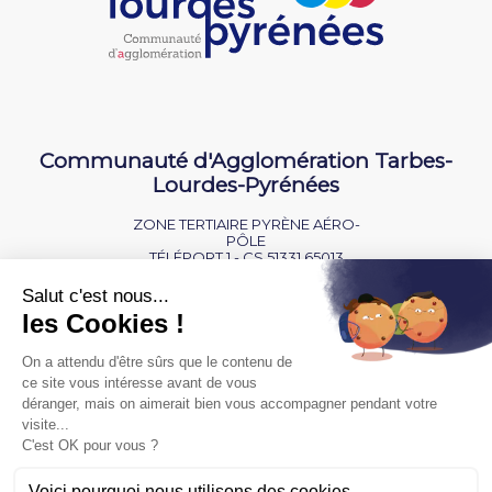
Communauté d'Agglomération Tarbes-
Lourdes-Pyrénées
ZONE TERTIAIRE PYRÈNE AÉRO-
PÔLE
TÉLÉPORT 1 - CS 51331 65013
TARBES CEDEX 9
NOUS CONTACTER
BAISSE D'AUDITION ?
SOURD OU MALENTENDANT ?