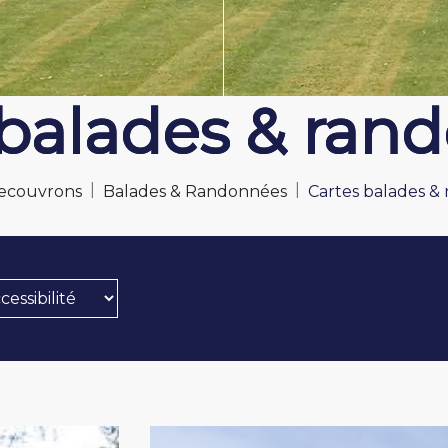
 balades & ran
 balades & ran
Decouvrons
Balades & Randonnées
Cartes balades &