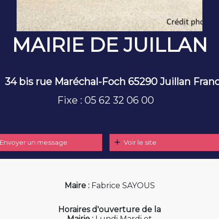
MAIRIE DE JUILLAN
34 bis rue Maréchal-Foch 65290 Juillan Fran
Fixe : 05 62 32 06 00
Envoyer un message
Voir le site
Maire :
Fabrice SAYOUS
Horaires d'ouverture de la
Mairie :
Lundi Mardi et