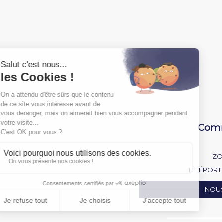
Comm
ZO
TÉLÉPORT 
NOU