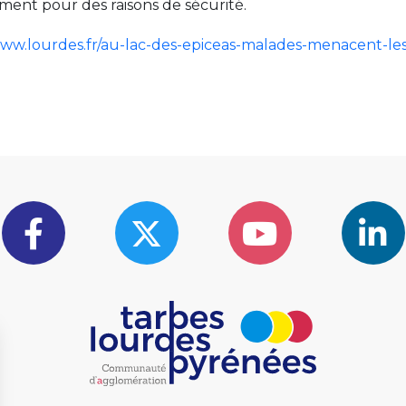
ent pour des raisons de sécurité.
://www.lourdes.fr/au-lac-des-epiceas-malades-menacent-le