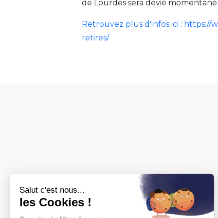
de Lourdes sera dévié momentaném
Retrouvez plus d'infos ici : https
retires/