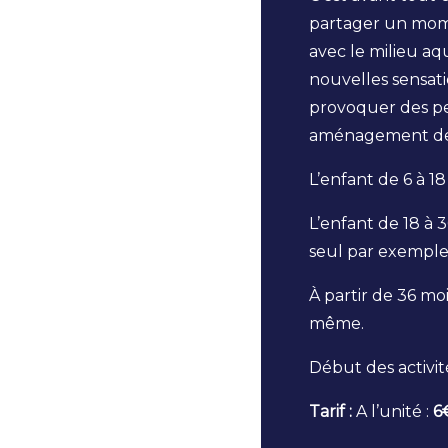
partager un momen
avec le milieu aq
nouvelles sensatio
provoquer des pe
aménagement de 
L’enfant de 6 à 1
L’enfant de 18 à
seul par exemple)
À partir de 36 moi
même.
Début des activit
Tarif :
A l’unité :
6