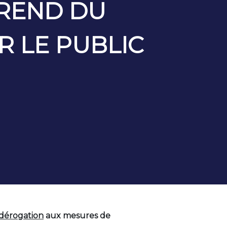
REND DU
R LE PUBLIC
 dérogation
aux mesures de