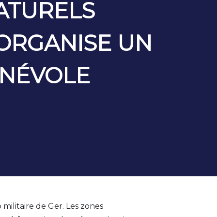
ATURELS
 ORGANISE UN
ÉNÉVOLE
militaire de Ger. Les zones