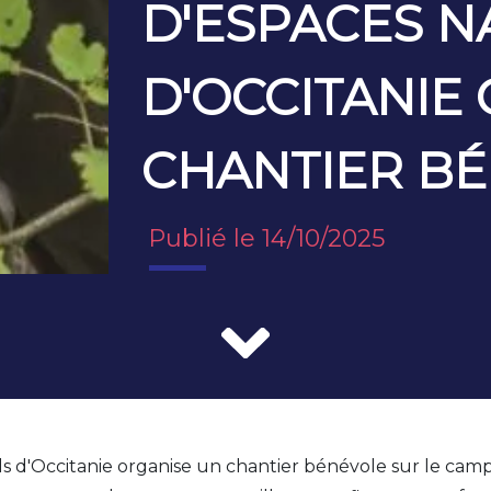
D'ESPACES N
D'OCCITANIE
CHANTIER B
Publié le 14/10/2025
s d'Occitanie organise un chantier bénévole sur le camp 